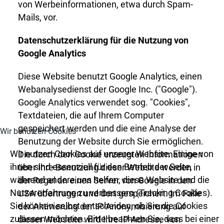
von Werbeinformationen, etwa durch Spam-
Mails, vor.
Datenschutzerklärung für die Nutzung von
Google Analytics
Diese Website benutzt Google Analytics, einen
Webanalysedienst der Google Inc. ("Google").
Google Analytics verwendet sog. "Cookies",
Textdateien, die auf Ihrem Computer
gespeichert werden und die eine Analyse der
Wir benutzen Cookies
Benutzung der Website durch Sie ermöglichen.
Wir nutzen Cookies auf unserer Website. Einige von
Die durch den Cookie erzeugten Informationen
ihnen sind essenziell für den Betrieb der Seite,
über Ihre Benutzung dieser Website werden in
während andere uns helfen, diese Website und die
der Regel an einen Server von Google in den
Nutzererfahrung zu verbessern (Tracking Cookies).
USA übertragen und dort gespeichert. Im Falle
Sie können selbst entscheiden, ob Sie die Cookies
der Aktivierung der IP-Anonymisierung auf
zulassen möchten. Bitte beachten Sie, dass bei einer
dieser Webseite wird Ihre IP-Adresse von