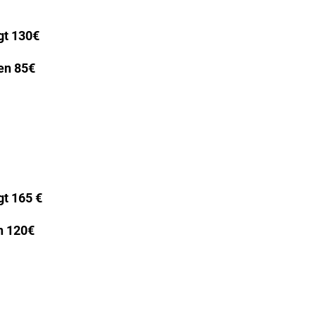
ägt 130€
en 85€
gt 165 €
 120€