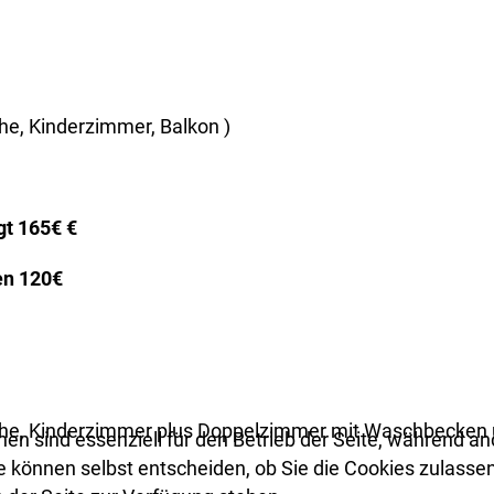
e, Kinderzimmer, Balkon )
ägt 165€ €
n 120€
he, Kinderzimmer plus Doppelzimmer mit Waschbecken u
nen sind essenziell für den Betrieb der Seite, während an
 können selbst entscheiden, ob Sie die Cookies zulassen